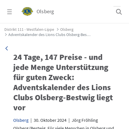
Zum Hauptinhalt springen
Olsberg
Adventskalender des Lions Clubs Olsberg-Bes
Distrikt 111 - Westfalen-Lippe
Olsberg
Adventskalender des Lions Clubs Olsberg-Bestwig liegt vor
24 Tage, 147 Preise - und
jede Menge Unterstützung
für guten Zweck:
Adventskalender des Lions
Clubs Olsberg-Bestwig liegt
vor
Olsberg
|
30. Oktober 2024
|
Jörg Fröhling
Olsberg/Bestwig. Für viele Menschen in Olsberg und