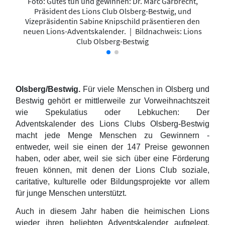
g-
Foto: Gutes tun und gewinnen: Dr. Marc Garbrecht,
K
Präsident des Lions Club Olsberg-Bestwig, und
Vizepräsidentin Sabine Knipschild präsentieren den
neuen Lions-Adventskalender.
|
Bildnachweis: Lions
Club Olsberg-Bestwig
Olsberg/Bestwig.
Für viele Menschen in Olsberg und
Bestwig gehört er mittlerweile zur Vorweihnachtszeit
wie Spekulatius oder Lebkuchen: Der
Adventskalender des Lions Clubs Olsberg-Bestwig
macht jede Menge Menschen zu Gewinnern -
entweder, weil sie einen der 147 Preise gewonnen
haben, oder aber, weil sie sich über eine Förderung
freuen können, mit denen der Lions Club soziale,
caritative, kulturelle oder Bildungsprojekte vor allem
für junge Menschen unterstützt.
Auch in diesem Jahr haben die heimischen Lions
wieder ihren beliebten Adventskalender aufgelegt.